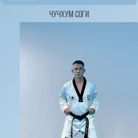
Чучхум соги