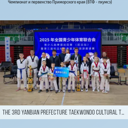
Чемпионат и первенство Приморского края (ВТФ - пхумсэ)
The 3rd Yanbian Prefecture Taekwondo Cultural Tourism Invitational Tournament