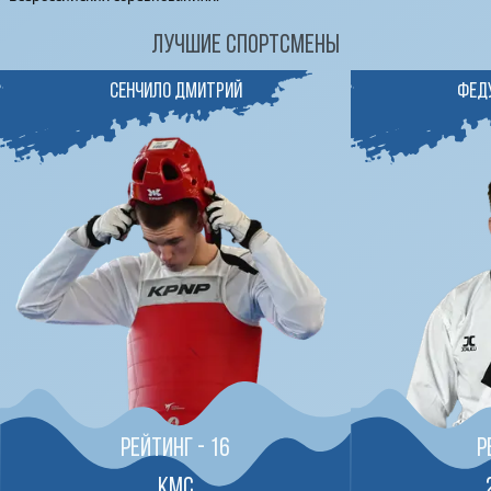
Лучшие спортсмены
Сенчило Дмитрий
Фед
рейтинг -
16
р
КМС