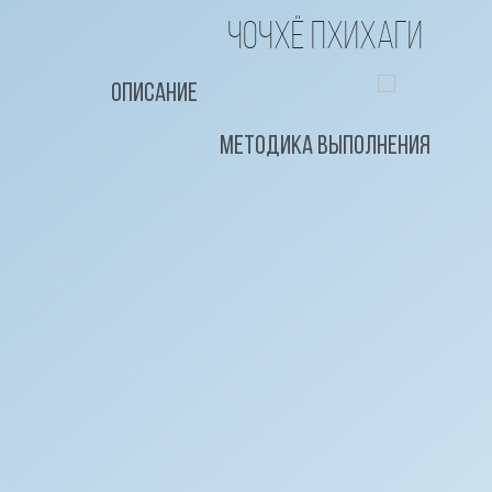
Чочхё пхихаги
Описание
Методика выполнения