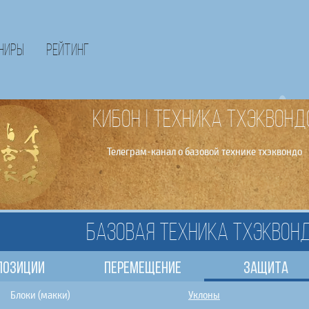
ниры
Рейтинг
КИБОН | Техника тхэквонд
Телеграм-канал о базовой технике тхэквондо
Базовая техника тхэквон
Позиции
Перемещение
Защита
Блоки (макки)
Уклоны