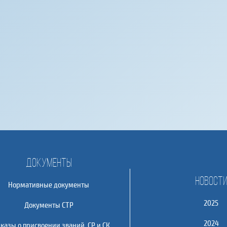
Документы
Новост
Нормативные документы
2025
Документы СТР
2024
казы о присвоении званий, СР и СК