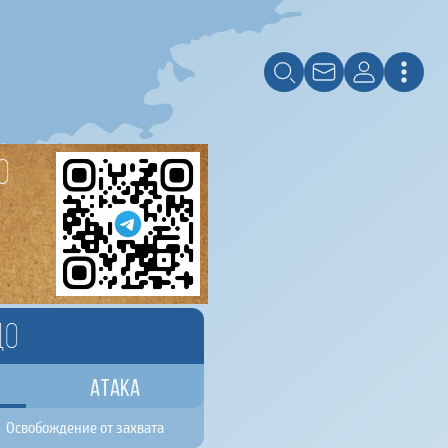
о
до
Атака
Освобождение от захвата