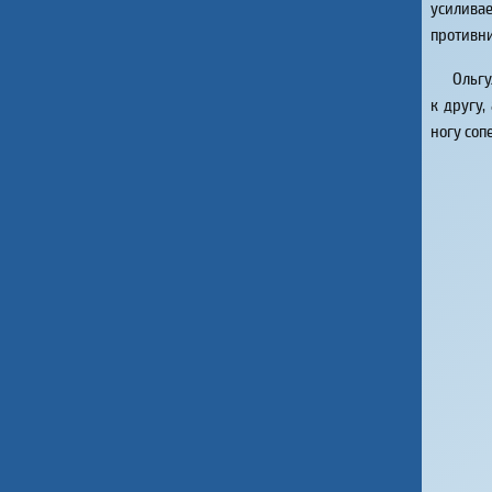
усиливае
противни
Ольгу
к другу,
ногу соп