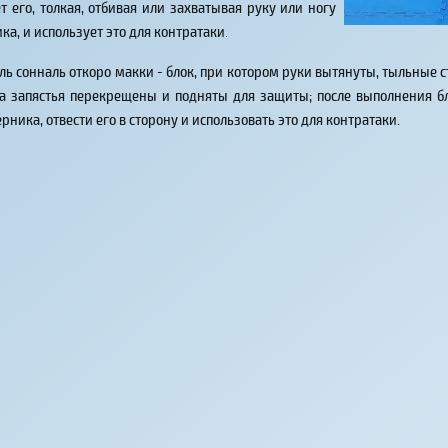
т его, толкая, отбивая или захватывая руку или ногу
ка, и использует это для контратаки.
ль сонналь откоро макки - блок, при котором руки вытянуты, тыльные
 а запястья перекрещены и подняты для защиты; после выполнения б
ерника, отвести его в сторону и использовать это для контратаки.