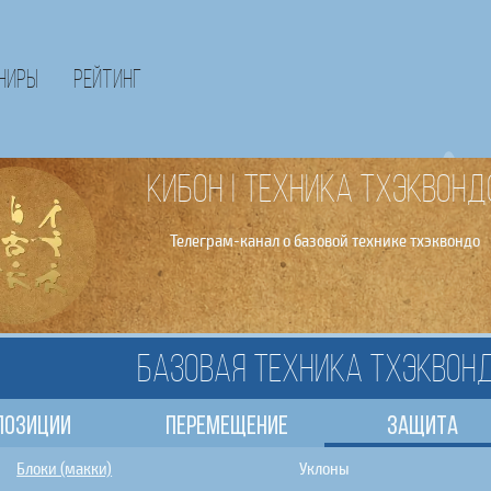
ниры
Рейтинг
КИБОН | Техника тхэквонд
Телеграм-канал о базовой технике тхэквондо
Базовая техника тхэквон
Позиции
Перемещение
Защита
Блоки (макки)
Уклоны