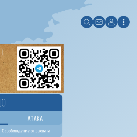
о
до
Атака
Освобождение от захвата