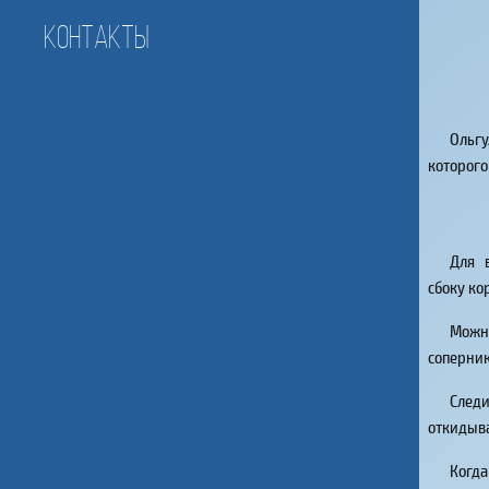
Контакты
Ольг
которого
Для 
сбоку ко
Можно
соперник
След
откидыв
Когда