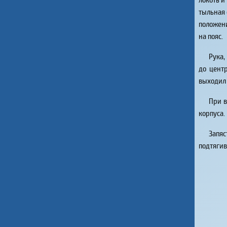
тыльная 
положени
на пояс.
Рука,
до цент
выходил 
При в
корпуса.
Запяс
подтягив