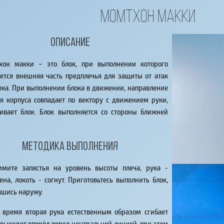
Момтхон макки
Описание
хон макки – это блок, при выполнении которого
ется внешняя часть предплечья для защиты от атак
ка. При выполнении блока в движении, направление
я корпуса совпадает по вектору с движением руки,
ливает блок. Блок выполняется со стороны ближней
Методика выполнения
имите запястья на уровень высоты плеча, рука -
ена, локоть - согнут. Приготовьтесь выполнить блок,
вшись наружу.
 время вторая рука естественным образом сгибает
 выходит вперёд перед центральной линией, при этом