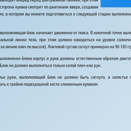
сторона кулака смотрит по диагонали вверх, создавая
е, в котором вы можете подготовиться к следующей стадии выполнени
 выполняющая блок начинает движение от пояса. В конечной точке вып
ральной линии тела, при этом должно находиться на уровне солнечн
за линию плеч по высоте). Локтевой сустав согнут примерно на 90-120 г
ыполнении блока корпус и руки должны естественным образом двигат
 Блок не должен выполняться только силой плеч или рук.
тье руки, выполняющей блок не должно быть согнуто, а запястье 
ать к гребню подвздошной кости сложенным кулаком.