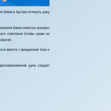
я блока и быстро оттянуть руку
олнения блока запястье доходит
ого сплетения (чтобы кулак не
радусов.
ься вместе с вращением таза и
противоположной руки следует