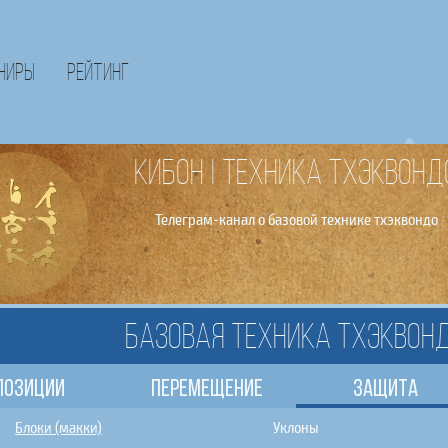
ниры
Рейтинг
КИБОН | Техника тхэквонд
Телеграм-канал о базовой технике тхэквондо
Базовая техника тхэквон
Позиции
Перемещение
Защита
Блоки (макки)
Уклоны