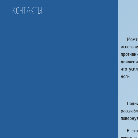
Контакты
Момт
использу
противни
движени
что уси
ноги.
Подн
расслабл
поверну
В это
локоть и