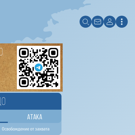
о
до
Атака
Освобождение от захвата