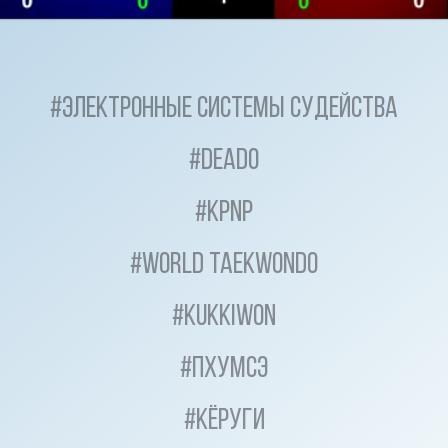
#
Электронные системы судейства
#
Deado
#
KPNP
#
World Taekwondo
#
Kukkiwon
#
Пхумсэ
#
Кёруги