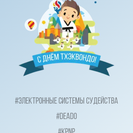
#
Электронные системы судейства
#
Deado
#
KPNP