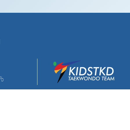
ександра - 3 место, двойки
ешанные 12-14 лет, Шаповалов
арк - 3 место, двойки
ешанные 12-14 лет, Стыцков
хаил - 3 место, синхронно-
мандные выступления 12-14 лет,
и
м Марат - 3 место, синхронно-
мандные выступления 12-14 лет,
повалов Марк - 3 место,
нхронно-командные
ступления 12-14 лет, Хван
ександра - 3 место, синхронно-
рь
мандные выступления 12-14 лет,
дусенко Георгий - 3 место,
нхронно-командные
ступления 15-17 лет, Тян Алёна -
место, синхронно-командные
ступления 15-17 лет, Джафарова
аха - 3 место, синхронно-