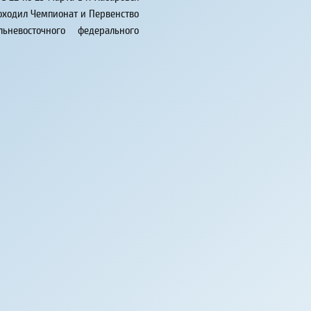
оходил Чемпионат и Первенство
льневосточного федерального
руга. Соревнования собрали
лее 400 участников со всего
льнего Востока: Забайкальский
рай, Камчатский край,
иморский край, Хабаровский
ай, Сахалинская область,
спублика Саха (Якутия), ЕАО,
урская область. Результаты
ступления: Хван Александра - 3
есто, индивидуальные
ступления 12-14 лет, Салатский
танислав - 1 место,
дивидуальные выступления 31-
 лет, Федусенко Андрей - 2
есто, индивидуальные
ступления 41-50 лет, Хван